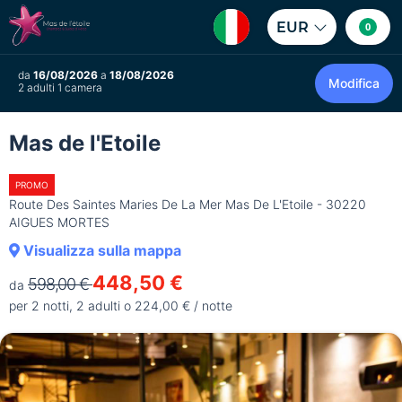
EUR
0
da
16/08/2026
a
18/08/2026
Modifica
2 adulti 1 camera
Mas de l'Etoile
PROMO
Route Des Saintes Maries De La Mer Mas De L'Etoile - 30220
AIGUES MORTES
Visualizza sulla mappa
448,50 €
598,00 €
da
per 2 notti, 2 adulti o 224,00 € / notte