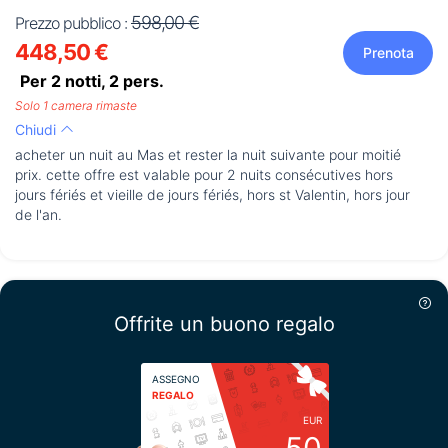
598,00 €
Prezzo pubblico :
448,50 €
Prenota
Per 2 notti,
2
pers.
Solo 1 camera rimaste
Chiudi
acheter un nuit au Mas et rester la nuit suivante pour moitié
prix. cette offre est valable pour 2 nuits consécutives hors
jours fériés et vieille de jours fériés, hors st Valentin, hors jour
de l'an.
Offrite un buono regalo
ASSEGNO
REGALO
EUR