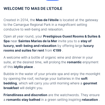
WELCOME TO MAS DE L'ETOILE
Created in 2014, the
Mas de l'étoile
is located at the gateway
to the Camargue Regional Park in a magnificent setting
conducive to well-being and relaxation.
Open all year round, your
Prestigious Guest Rooms & Suites &
Spa
near
Saintes Maries de la Mer
invite you to a
stay of
luxury, well-being and relaxation
by offering large
luxury
rooms and suites for rent
from
€199
.
A welcome with a bottle of organic wine and dinner in your
suite, at the desired time, will prolong the
romantic
enjoyment
of this
idyllic place
.
Bubble in the water of your private spa and enjoy the moonlight
by opening the roof, recharge your batteries in the
soft
bedding
, which will carry you until morning where a
gourmet
breakfast
will delight you.
Friendliness and discretion
are the watchwords. They ensure
a
romantic stay bathed
in a green setting inspiring
relaxation
.