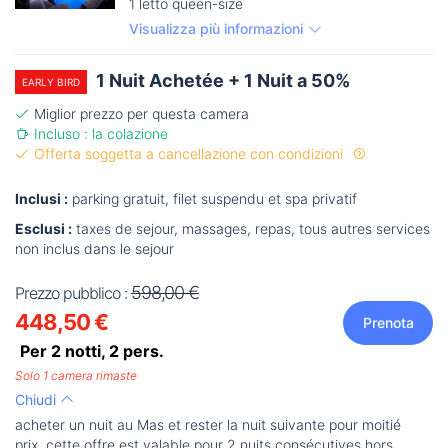
1 letto queen-size
Visualizza più informazioni
1 Nuit Achetée + 1 Nuit a 50%
EARLY BIRD
Miglior prezzo per questa camera
Incluso : la colazione
Offerta soggetta a cancellazione con condizioni
Inclusi :
parking gratuit, filet suspendu et spa privatif
Esclusi :
taxes de sejour, massages, repas, tous autres services
non inclus dans le sejour
598,00 €
Prezzo pubblico :
448,50 €
Prenota
Per 2 notti,
2
pers.
Solo 1 camera rimaste
Chiudi
acheter un nuit au Mas et rester la nuit suivante pour moitié
prix. cette offre est valable pour 2 nuits consécutives hors