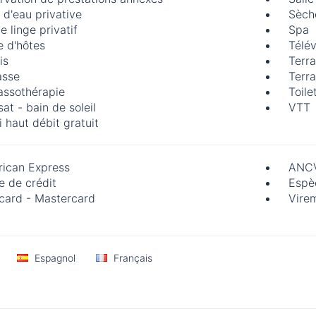
e d'eau privative
Sèch
e linge privatif
Spa
e d'hôtes
Télév
is
Terra
asse
Terra
assothérapie
Toile
at - bain de soleil
VTT
i haut débit gratuit
ican Express
ANCV
e de crédit
Espè
card - Mastercard
Vire
Espagnol
Français