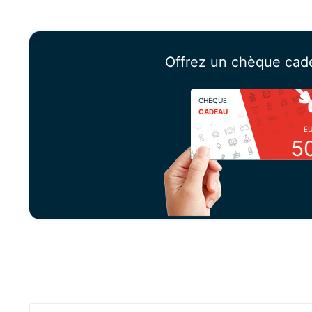
Offrez un chèque cad
CHÈQUE
CADEAU
E
5