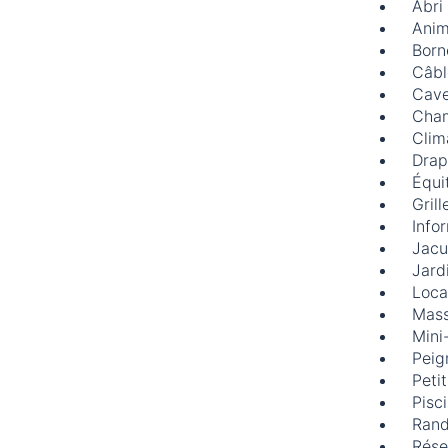
Abri
Anim
Born
Câble
Cave
Cham
Clim
Drap
Équi
Grill
Info
Jacu
Jard
Loca
Mas
Mini
Peig
Peti
Pisc
Rand
Rése