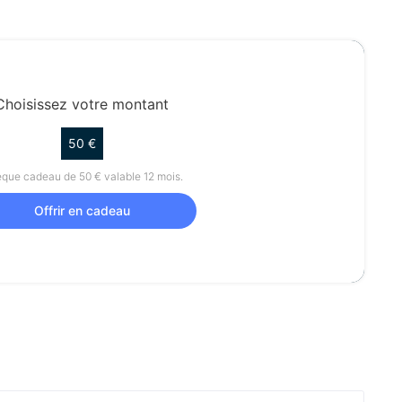
Choisissez votre montant
50 €
que cadeau de 50 € valable 12 mois.
Offrir en cadeau