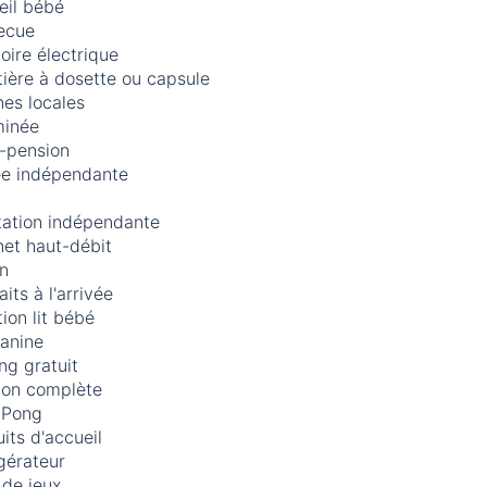
eil bébé
ecue
loire électrique
ière à dosette ou capsule
es locales
inée
-pension
ée indépendante
tation indépendante
net haut-débit
in
aits à l'arrivée
ion lit bébé
anine
ng gratuit
ion complète
-Pong
its d'accueil
gérateur
 de jeux