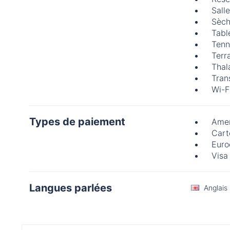
Sall
Sèch
Tabl
Tenn
Terr
Thal
Trans
Wi-F
Types de paiement
Amer
Cart
Euro
Visa
Langues parlées
Anglais