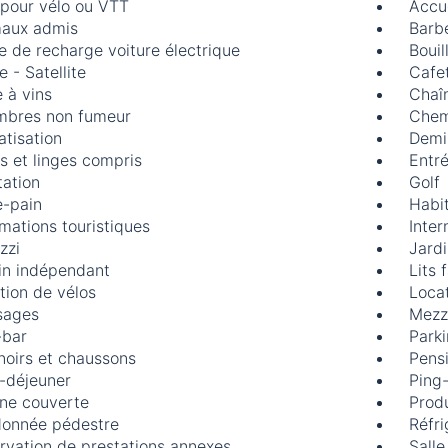
 pour vélo ou VTT
Accu
aux admis
Barb
e de recharge voiture électrique
Bouil
 - Satellite
Cafet
 à vins
Chaîn
bres non fumeur
Chem
atisation
Demi
s et linges compris
Entr
tation
Golf
e-pain
Habi
rmations touristiques
Inter
zzi
Jard
in indépendant
Lits f
tion de vélos
Locat
sages
Mezz
-bar
Parki
noirs et chaussons
Pens
t-déjeuner
Ping
ine couverte
Produ
onnée pédestre
Réfri
rvation de prestations annexes
Salle