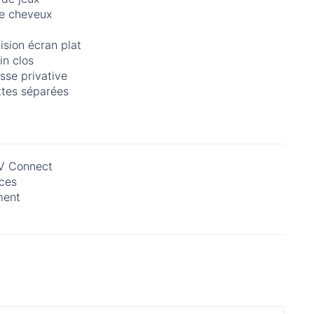
e cheveux
ision écran plat
in clos
sse privative
ttes séparées
 Connect
ces
ment