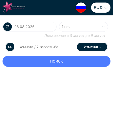
EUR
Проживание с
8 август
до
9 август
1 комната / 2 взрослыйе
Изменить